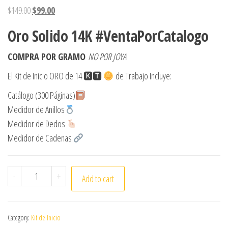
Original price was: $149.00.
Current price is: $99.00.
$
149.00
$
99.00
Oro Solido 14K #VentaPorCatalogo
COMPRA POR GRAMO
NO POR JOYA
El Kit de Inicio ORO de 14 🅺🆃
de Trabajo Incluye:
Catálogo (300 Páginas)
Medidor de Anillos
Medidor de Dedos
Medidor de Cadenas
Kit de Inicio Oro Por Catálogo 14K quantity
-
+
Add to cart
Category:
Kit de Inicio