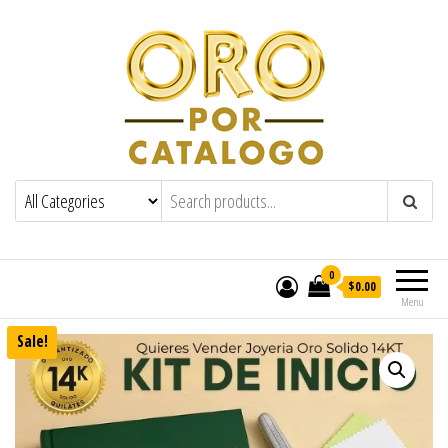
0
$0.00
Menu
Sale!